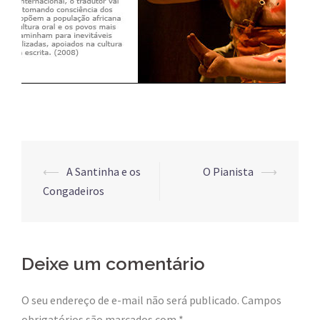
Post
⟵
A Santinha e os
O Pianista
⟶
navigation
Congadeiros
Deixe um comentário
O seu endereço de e-mail não será publicado.
Campos
obrigatórios são marcados com
*