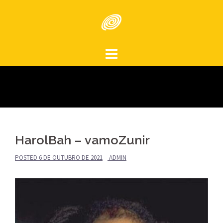
Skip
to
content
HarolBah – vamoZunir
POSTED
6 DE OUTUBRO DE 2021
ADMIN