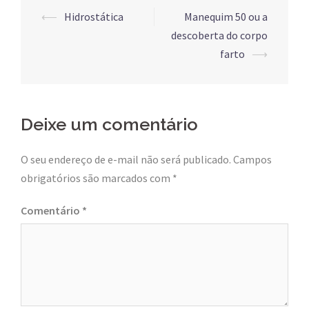
Post
⟵
Hidrostática
Manequim 50 ou a
navigation
descoberta do corpo
farto
⟶
Deixe um comentário
O seu endereço de e-mail não será publicado.
Campos
obrigatórios são marcados com
*
Comentário
*