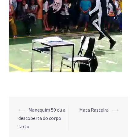
Post
⟵
Manequim 50 ou a
Mata Rasteira
⟶
navigation
descoberta do corpo
farto