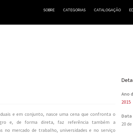
SOBRE
CATEGORIAS
CATALOGAÇÃO
E
Deta
Ano d
2015
ividuais e em conjunto, nasce uma cena que confronta o
Data 
egro e, de forma direta, faz referência também a
20 de
s no mercado de trabalho, universidades e no serviço