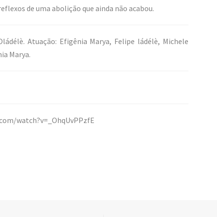
reflexos de uma abolição que ainda não acabou.
́délè. Atuação: Efigênia Marya, Felipe ládélè, Michele
nia Marya.
be.com/watch?v=_OhqUvPPzfE