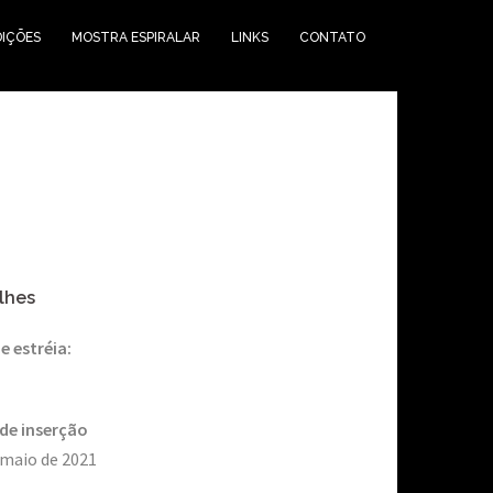
DIÇÕES
MOSTRA ESPIRALAR
LINKS
CONTATO
lhes
e estréia:
de inserção
 maio de 2021