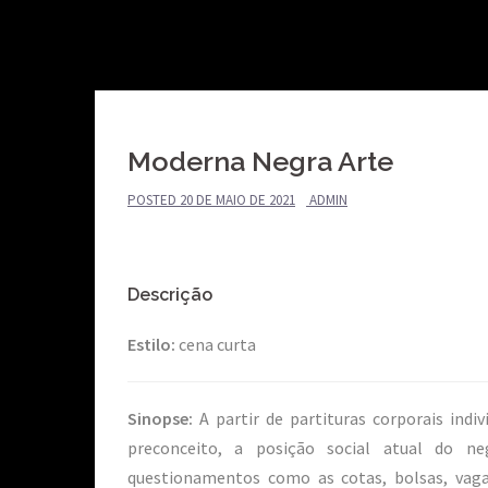
Skip
to
content
Moderna Negra Arte
POSTED
20 DE MAIO DE 2021
ADMIN
Descrição
Estilo:
cena curta
Sinopse:
A partir de partituras corporais ind
preconceito, a posição social atual do n
questionamentos como as cotas, bolsas, vaga