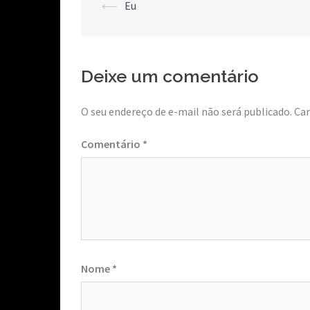
Post
⟵
Eu
navigation
Deixe um comentário
O seu endereço de e-mail não será publicado.
Ca
Comentário
*
Nome
*