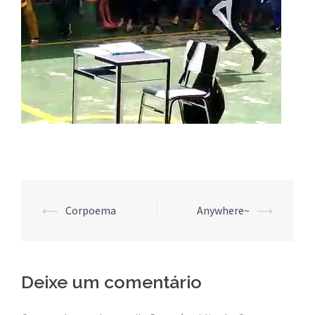
Post
⟵
Corpoema
Anywhere~
⟶
navigation
Deixe um comentário