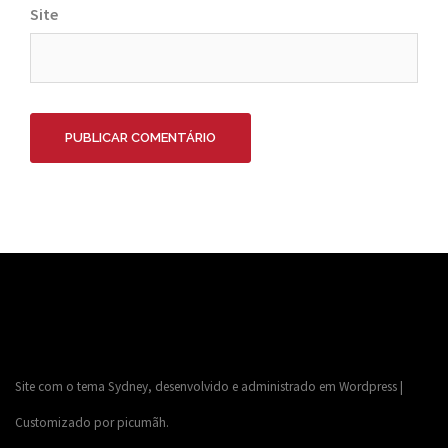
Site
Site com o tema
Sydney
, desenvolvido e administrado em
Wordpress
|
Customizado por
picumãh
.